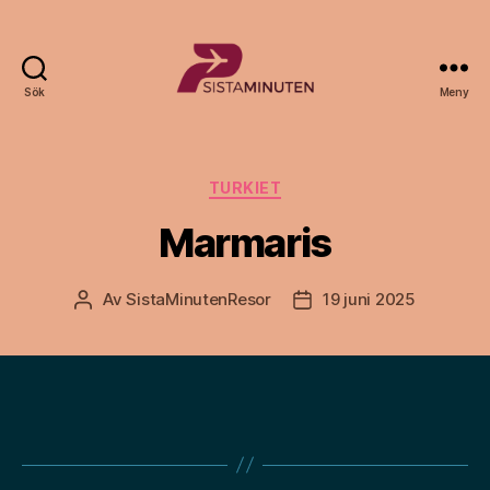
Sök
Meny
Sista.nu
Kategorier
TURKIET
Marmaris
Av
SistaMinutenResor
19 juni 2025
Inläggsförfattare
Inläggsdatum