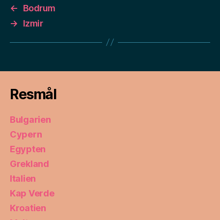
←
Bodrum
→
Izmir
Resmål
Bulgarien
Cypern
Egypten
Grekland
Italien
Kap Verde
Kroatien