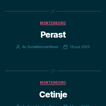
Kategorier
MONTENEGRO
Perast
Av
SistaMinutenResor
19 juni 2025
Inläggsförfattare
Inläggsdatum
Kategorier
MONTENEGRO
Cetinje