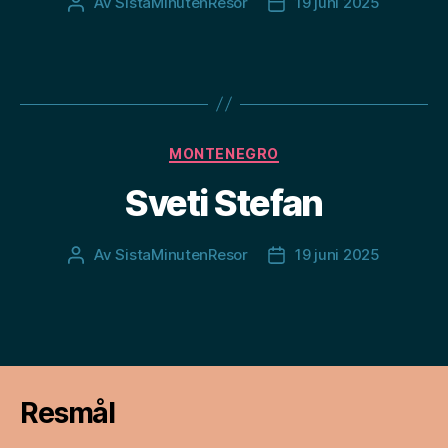
Av
SistaMinutenResor
19 juni 2025
Inläggsförfattare
Inläggsdatum
Kategorier
MONTENEGRO
Sveti Stefan
Av
SistaMinutenResor
19 juni 2025
Inläggsförfattare
Inläggsdatum
Resmål