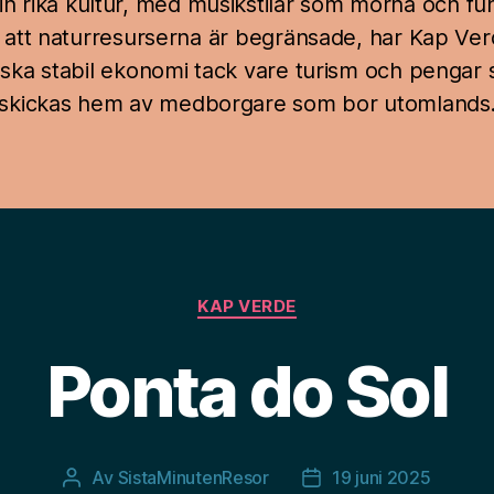
sin rika kultur, med musikstilar som morna och fu
 att naturresurserna är begränsade, har Kap Ve
ska stabil ekonomi tack vare turism och pengar
skickas hem av medborgare som bor utomlands
Kategorier
KAP VERDE
Ponta do Sol
Av
SistaMinutenResor
19 juni 2025
Inläggsförfattare
Inläggsdatum