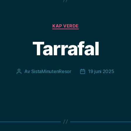
Kategorier
KAP VERDE
Tarrafal
Av
SistaMinutenResor
19 juni 2025
Inläggsförfattare
Inläggsdatum