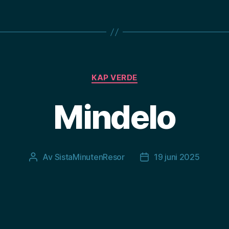
Kategorier
KAP VERDE
Mindelo
Av
SistaMinutenResor
19 juni 2025
Inläggsförfattare
Inläggsdatum