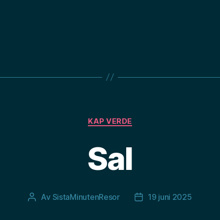
Kategorier
KAP VERDE
Sal
Av
SistaMinutenResor
19 juni 2025
Inläggsförfattare
Inläggsdatum