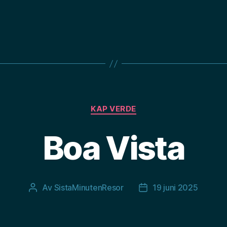
Kategorier
KAP VERDE
Boa Vista
Av
SistaMinutenResor
19 juni 2025
Inläggsförfattare
Inläggsdatum