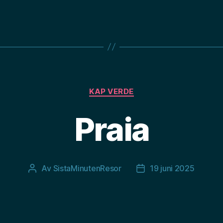
Kategorier
KAP VERDE
Praia
Av
SistaMinutenResor
19 juni 2025
Inläggsförfattare
Inläggsdatum