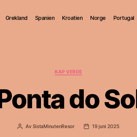
Grekland
Spanien
Kroatien
Norge
Portugal
Kategorier
KAP VERDE
Ponta do So
Av
SistaMinutenResor
19 juni 2025
Inläggsförfattare
Inläggsdatum