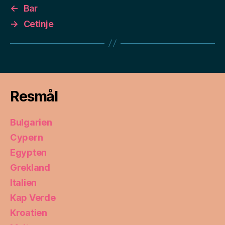
←
Bar
→
Cetinje
Resmål
Bulgarien
Cypern
Egypten
Grekland
Italien
Kap Verde
Kroatien