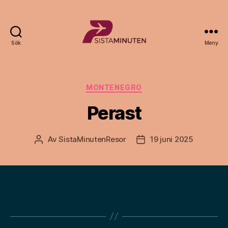
Sök
Meny
Sista.nu
Kategorier
MONTENEGRO
Perast
Av
SistaMinutenResor
19 juni 2025
Inläggsförfattare
Inläggsdatum