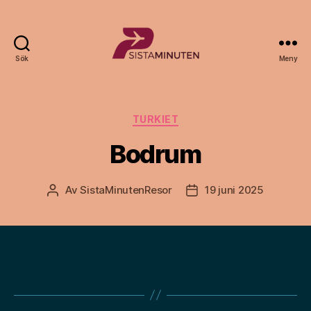
Sök
Meny
Sista.nu
Kategorier
TURKIET
Bodrum
Av
SistaMinutenResor
19 juni 2025
Inläggsförfattare
Inläggsdatum