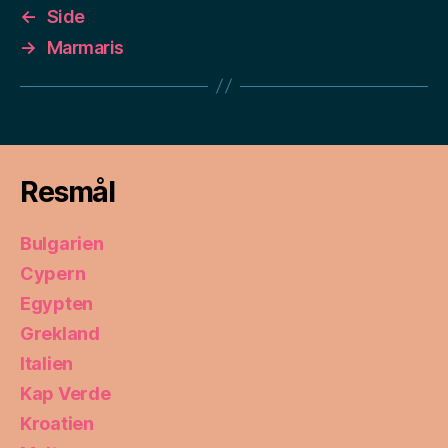
←
Side
→
Marmaris
Resmål
Bulgarien
Cypern
Egypten
Grekland
Italien
Kap Verde
Kroatien