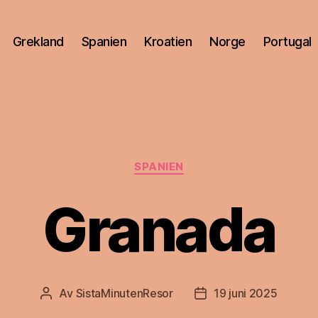
Grekland
Spanien
Kroatien
Norge
Portugal
Kategorier
SPANIEN
Granada
Av
SistaMinutenResor
19 juni 2025
Inläggsförfattare
Inläggsdatum