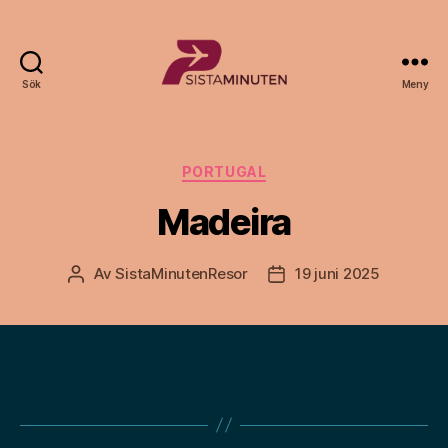
Sök
Meny
Sista.nu
Kategorier
PORTUGAL
Madeira
Av
SistaMinutenResor
19 juni 2025
Inläggsförfattare
Inläggsdatum