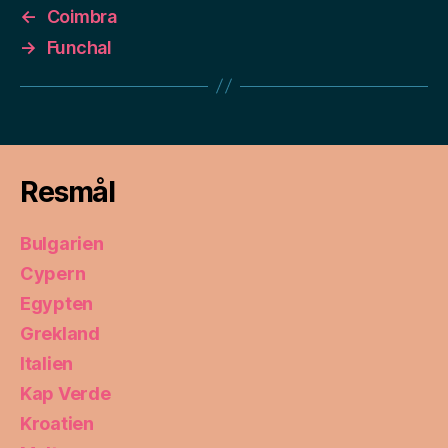
←
Coimbra
→
Funchal
Resmål
Bulgarien
Cypern
Egypten
Grekland
Italien
Kap Verde
Kroatien