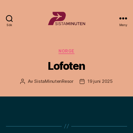
Sök
Meny
Sista.nu
Kategorier
NORGE
Lofoten
Av
SistaMinutenResor
19 juni 2025
Inläggsförfattare
Inläggsdatum