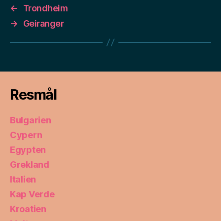
←
Trondheim
→
Geiranger
Resmål
Bulgarien
Cypern
Egypten
Grekland
Italien
Kap Verde
Kroatien