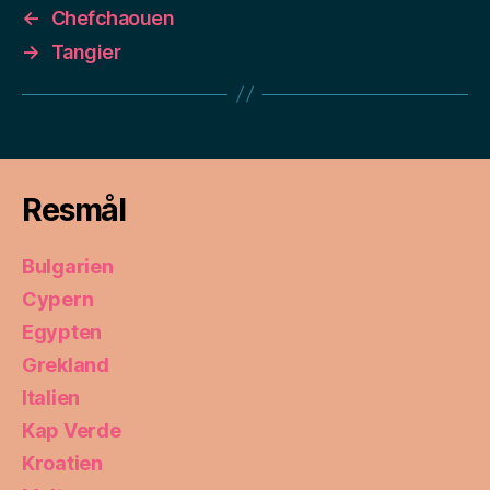
←
Chefchaouen
→
Tangier
Resmål
Bulgarien
Cypern
Egypten
Grekland
Italien
Kap Verde
Kroatien