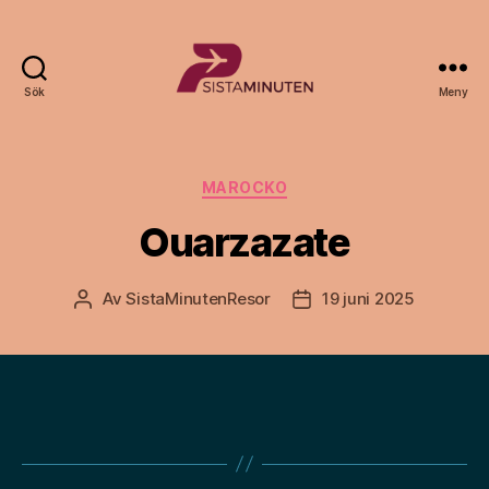
Sök
Meny
Sista.nu
Kategorier
MAROCKO
Ouarzazate
Av
SistaMinutenResor
19 juni 2025
Inläggsförfattare
Inläggsdatum