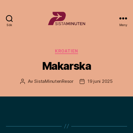
Sök
Meny
Sista.nu
Kategorier
KROATIEN
Makarska
Av
SistaMinutenResor
19 juni 2025
Inläggsförfattare
Inläggsdatum