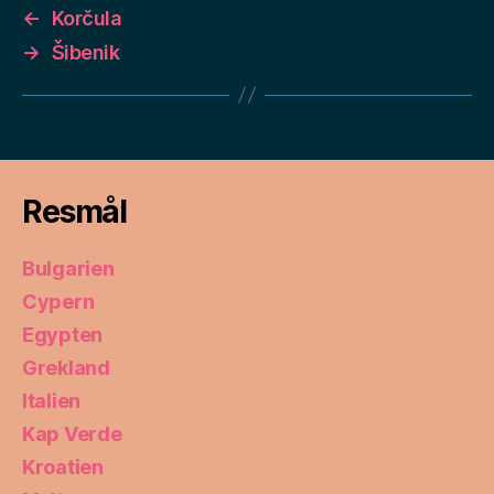
←
Korčula
→
Šibenik
Resmål
Bulgarien
Cypern
Egypten
Grekland
Italien
Kap Verde
Kroatien