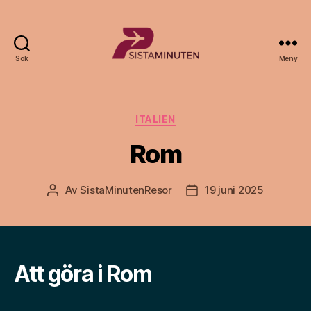
Sök
Meny
Sista.nu
Kategorier
ITALIEN
Rom
Av
SistaMinutenResor
19 juni 2025
Inläggsförfattare
Inläggsdatum
Att göra i Rom