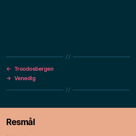
←
Troodosbergen
→
Venedig
Resmål