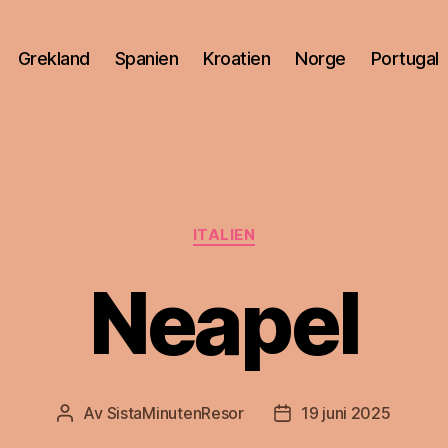
Grekland
Spanien
Kroatien
Norge
Portugal
Kategorier
ITALIEN
Neapel
Av
SistaMinutenResor
19 juni 2025
Inläggsförfattare
Inläggsdatum