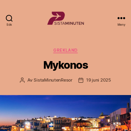
Sök
Meny
Sista.nu
Kategorier
GREKLAND
Mykonos
Av
SistaMinutenResor
19 juni 2025
Inläggsförfattare
Inläggsdatum