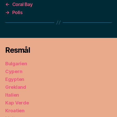
←
Coral Bay
→
Polis
Resmål
Bulgarien
Cypern
Egypten
Grekland
Italien
Kap Verde
Kroatien