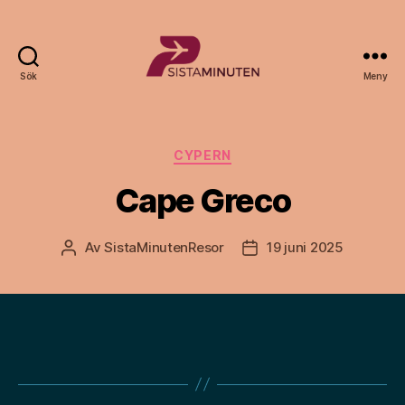
Sök
Meny
Sista.nu
Kategorier
CYPERN
Cape Greco
Av
SistaMinutenResor
19 juni 2025
Inläggsförfattare
Inläggsdatum