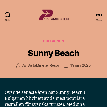
Sök
Meny
Sista.nu
Kategorier
BULGARIEN
Sunny Beach
Av
SistaMinutenResor
19 juni 2025
Inläggsförfattare
Inläggsdatum
Över de senaste åren har Sunny Beach i
Bulgarien blivit ett av de mest populära
resmålen för svenska turister. Med sina